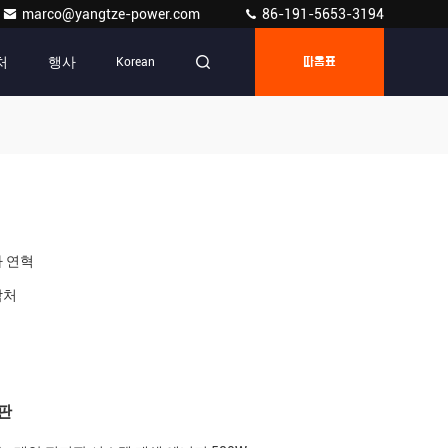
marco@yangtze-power.com
86-191-5653-3194
처
행사
Korean
따옴표
 연혁
락처
판