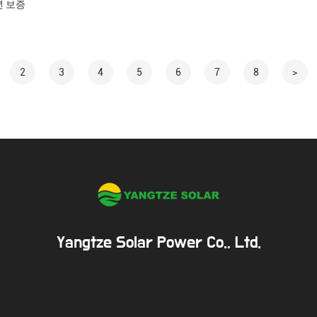
년 보증
2
3
4
5
6
7
8
>
Yangtze Solar Power Co., Ltd.