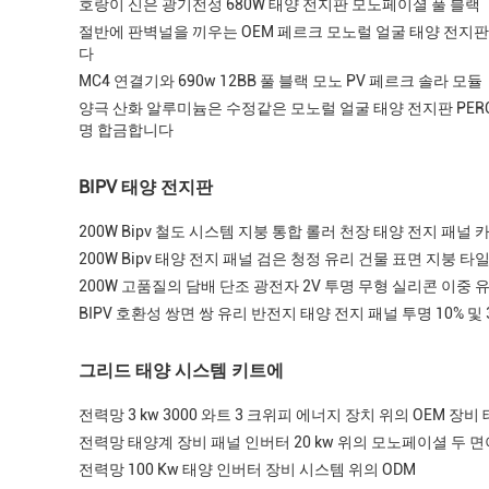
호랑이 신은 광기전성 680W 태양 전지판 모노페이셜 풀 블랙
절반에 판벽널을 끼우는 OEM 페르크 모노럴 얼굴 태양 전지판
다
MC4 연결기와 690w 12BB 풀 블랙 모노 PV 페르크 솔라 모듈
양극 산화 알루미늄은 수정같은 모노럴 얼굴 태양 전지판 PERC
명 합금합니다
BIPV 태양 전지판
200W Bipv 철도 시스템 지붕 통합 롤러 천장 태양 전지 패널
200W Bipv 태양 전지 패널 검은 청정 유리 건물 표면 지붕 타
200W 고품질의 담배 단조 광전자 2V 투명 무형 실리콘 이중 
BIPV 호환성 쌍면 쌍 유리 반전지 태양 전지 패널 투명 10% 및 
그리드 태양 시스템 키트에
전력망 3 kw 3000 와트 3 크위피 에너지 장치 위의 OEM 장비
전력망 태양계 장비 패널 인버터 20 kw 위의 모노페이셜 두 면
전력망 100 Kw 태양 인버터 장비 시스템 위의 ODM