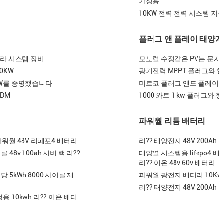
가정용
10KW 전력 전력 시스템 
플러그 앤 플레이 태양
 솔라 시스템 장비
모노럴 수정같은 PV는 문
0KW
광기전력 MPPT 플러그와 행위
2KW를 증명했습니다
미르코 플러그 앤드 플레이 
ODM
1000 와트 1 kw 플러
파워월 리튬 배터리
wh 파워월 48V 리페포4 배터리
리?? 태양전지 48V 200Ah
이클 48v 100ah 서버 랙 리??
태양열 시스템용 lifepo4 배터
리?? 이온 48v 60v 배터리
당 5kWh 8000 사이클 재
파워월 광전지 배터리 10Kw
리?? 태양전지 48V 200Ah
 10kwh 리?? 이온 배터