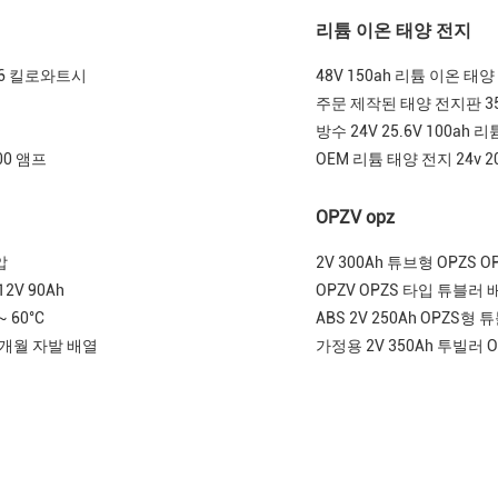
리튬 이온 태양 전지
 76 킬로와트시
48V 150ah 리튬 이온 태
주문 제작된 태양 전지판 35
방수 24V 25.6V 100ah
00 앰프
OEM 리튬 태양 전지 24v 2
OPZV opz
압
2V 300Ah 튜브형 OPZS
2V 90Ah
OPZV OPZS 타입 튜블러
 60°C
ABS 2V 250Ah OPZ
%/개월 자발 배열
가정용 2V 350Ah 투빌러 