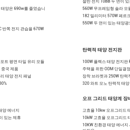
절반 전지 10BB 두 면이 
 태양은 690w를 줄였습니
560W 무프레임형 솔라 모
182 밀리미터 570W 페
550W 두 면이 있는 태양
 반쪽 전지 관습을 670W
탄력적 태양 전지판
 카포트 평면 타일 유리 모듈
100W 플렉스 태양 전지판 R
일 중국 제품
주택을 위한 ODM 단일결정
유리 태양 전지 패널
장착 브라켓과 250W 탄력적
30%
320 와트 모노 탄력적 태양 
오프 그리드 태양계 장
 태양 에너지
고효율 10kw 오프그리드 
이 있는 제휴
10kW 고효율 오프그리드
10KW 친환경 태양 에너지