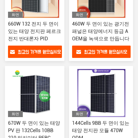
화면
화면
660W 132 전지 두 면이
460W 두 면이 있는 광기전
있는 태양 전지판 페르크
패널은 태양에너지 등급 A
전지 반대론자 PID
OEM을 녹색으로 만듭니다
최고의 가격을 얻으십시오
최고의 가격을 얻으십시오
화면
화면
670W 두 면이 있는 태양
144Cells 9BB 두 면이 있는
PV 판 132Cells 10BB
태양 전지판 모듈 470W
210 밀리미터 PERC
ODM