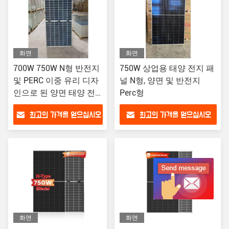
화면
화면
700W 750W N형 반전지
750W 상업용 태양 전지 패
및 PERC 이중 유리 디자
널 N형, 양면 및 반전지
인으로 된 양면 태양 전
Perc형
지 패널
최고의 가격을 얻으십시오
최고의 가격을 얻으십시오
화면
화면