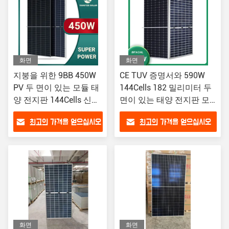
화면
화면
지붕을 위한 9BB 450W
CE TUV 증명서와 590W
PV 두 면이 있는 모듈 태
144Cells 182 밀리미터 두
양 전지판 144Cells 신기
면이 있는 태양 전지판 모
술
듈 등급 A
최고의 가격을 얻으십시오
최고의 가격을 얻으십시오
화면
화면