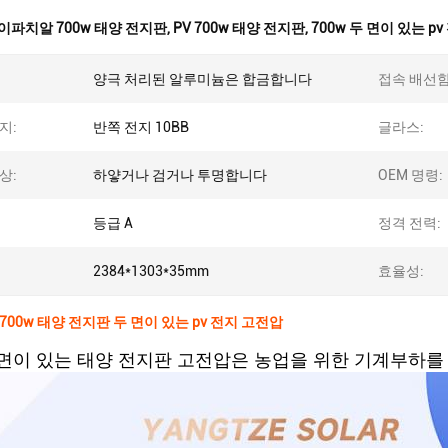
이파치알 700w 태양 전지판
,
PV 700w 태양 전지판
,
700w 두 면이 있는 pv
양극 처리된 알루미늄은 합금합니다
접속 배선함
지:
반쪽 전지 10BB
글라스:
상:
하얗거나 검거나 투명합니다
OEM 명령:
등급 A
정격 전력:
2384*1303*35mm
효율성:
700w 태양 전지판 두 면이 있는 pv 전지 고전압
두 면이 있는 태양 전지판 고전압은 농업을 위한 기계부하