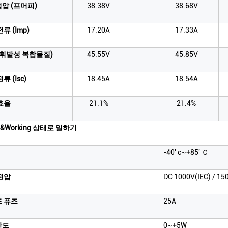
압 (프머피)
38.38V
38.68V
류 (Imp)
17.20A
17.33A
(휘발성 복합물질)
45.55V
45.85V
류 (Isc)
18.45A
18.54A
효율
21.1%
21.4%
ns&Working 상태로 일하기
-40' c~+85' Ｃ
전압
DC 1000V(IEC) / 15
즈 퓨즈
25A
한도
0~+5W