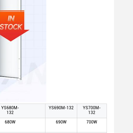
YS680M-
YS690M-132
YS700M-
132
132
680W
690W
700W