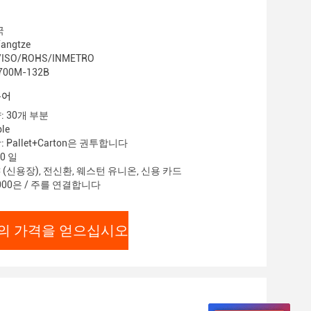
국
ngtze
/ISO/ROHS/INMETRO
700M-132B
용어
: 30개 부분
le
 Pallet+Carton은 권투합니다
0 일
C (신용장), 전신환, 웨스턴 유니온, 신용 카드
000은 / 주를 연결합니다
의 가격을 얻으십시오