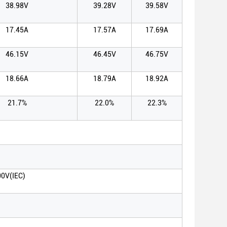
38.98V
39.28V
39.58V
17.45A
17.57A
17.69A
46.15V
46.45V
46.75V
18.66A
18.79A
18.92A
21.7%
22.0%
22.3%
00V(IEC)