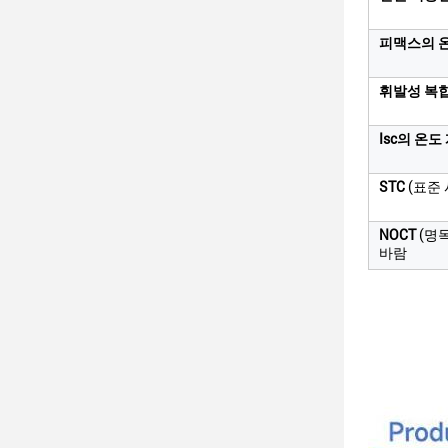
피맥스의 
휘발성 복
Isc의 온도
STC
(표준 
NOCT
(명목
바람