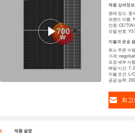
제품 상세정보
원래 장소: 중
브랜드 이름: Ya
인증: CE/TUV
모델 번호: YS
지불과 운송 
최소 주문 수량
가격: negotiab
포장 세부 사항:
배달 시간: 7-2
지불 조건: L/
공급 능력: 20
최고
보
제품 설명