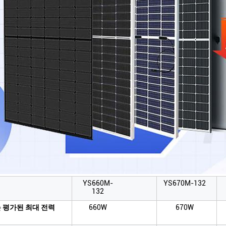
YS660M-
YS670M-132
132
는 평가된 최대 전력
660W
670W