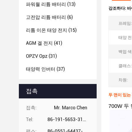
파워월 리튬 배터리
(13)
강조하다:
바
고전압 리튬 배터리
(6)
프레임:
리튬 이온 태양 전지
(15)
태양 전
AGM 겔 전지
(41)
백업 색
OPZV Opz
(31)
클래스:
태양력 인버터
(37)
차원:
접촉
두 면이 있는 
700W 
접촉:
Mr. Marco Chen
Tel:
86-191-5653-3194
팩스:
86-0551-64437-729