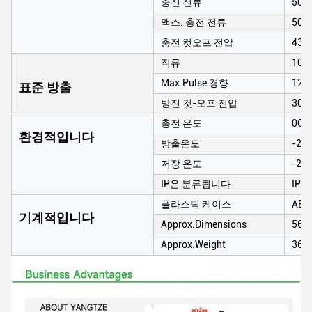
충전 전류
50A
맥스. 충전 전류
50A
충전 컷오프 전압
439
직류
100
Max.Pulse 경향
120A
표준 방출
방전 컷-오프 전압
300
충전 온도
0C 
환경적입니다
방출온도
-20
저장 온도
-20
IP은 분류됩니다
IP65
플라스틱 케이스
ABS
기계적입니다
Approx.Dimensions
565
Approx.Weight
36