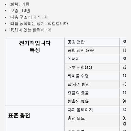
화학 : 리튬
보증 : 10년
다층 구조 배터리 : 예
리튬 동작되는 장치 : 적합합니다
육체미 있는 활력제 : 예
공칭 전압
384
전기적입니다
특성
공칭 정전 용량
100
에너지
384
내부 저항(ac)
≤20
싸이클 수명
1C 
달 자기 방전
<3>
요금의 효율
100
방출의 효율
96~
챠지 볼테이지
438
표준 충전
충전 모드
0.2
경향