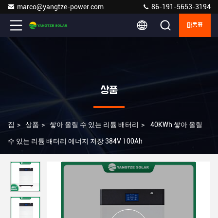
marco@yangtze-power.com
86-191-5653-3194
따옴표
상품
집
>
상품
>
쌓아 올릴 수 있는 리튬 배터리
>
40KWh 쌓아 올릴
수 있는 리튬 배터리 에너지 저장 384V 100Ah