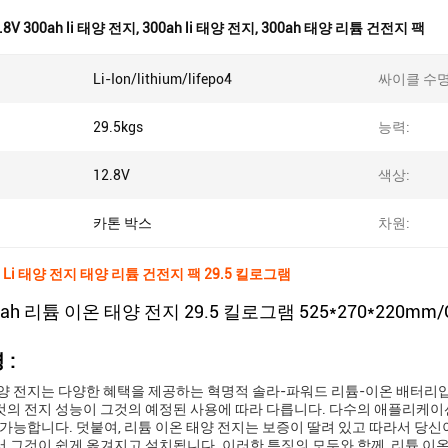
.8V 300ah li 태양 전지
,
300ah li 태양 전지
,
300ah 태양 리튬 건전지 팩
Li-Ion/lithium/lifepo4
싸이클 수명
29.5kgs
능력:
12.8V
색상:
카톤 박스
차원:
ah Li 태양 전지 태양 리튬 건전지 팩 29.5 킬로그램
00ah 리튬 이온 태양 전지 29.5 킬로그램 525*270*220mm/C
 :
양 전지는 다양한 혜택을 제공하는 혁명적 솔라-파워드 리튬-이온 배터리입
의 전지 성능이 그것의 예정된 사용에 따라 다릅니다. 다수의 애플리케이
 가능합니다. 덧붙여, 리튬 이온 태양 전지는 보증이 딸려 있고 따라서 당
 그것이 쉽게 옮겨지고 설치됩니다. 이러한 특징의 모두와 함께, 리튬 이온