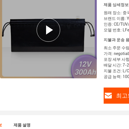
제품 상세정보
원래 장소: 중
브랜드 이름: Ya
인증: CE/TUV
모델 번호: LFe
지불과 운송 
최소 주문 수량:
가격: negotiab
포장 세부 사항:
배달 시간: 7-2
지불 조건: L/
공급 능력: 100
최고
보
제품 설명