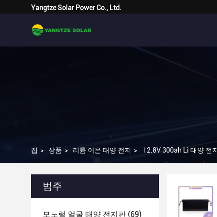
Yangtze Solar Power Co., Ltd.
집
>
상품
>
리튬 이온 태양 전지
>
12.8V 300ah Li 태양
범주
모노럴 얼굴 태양 전지판
(69)