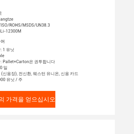
국
ngtze
/ISO/ROHS/MSDS/UN38.3
Li-12300M
용어
 1 유닛
le
 Pallet+Carton은 권투합니다
0 일
C (신용장), 전신환, 웨스턴 유니온, 신용 카드
00 유닛 / 주
의 가격을 얻으십시오