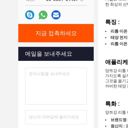
한 최상의 선
특징 :
리튬 이온
지금 접촉하세요
태양 전지
리튬 이온
메일을 보내주세요
애플리케
양쯔강 리튬 
가지도록 설계
그것을 옮기고
커버한 태양 
특화 :
양쯔강 리튬 
브랜드명 
원산지 :