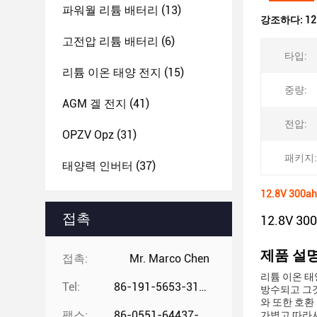
파워월 리튬 배터리
(13)
강조하다:
12
고전압 리튬 배터리
(6)
타입:
리튬 이온 태양 전지
(15)
중량:
AGM 겔 전지
(41)
전압:
OPZV Opz
(31)
패키지:
태양력 인버터
(37)
12.8V 300
접촉
12.8V 3
제품 설명
접촉:
Mr. Marco Chen
리튬 이온 태
Tel:
86-191-5653-3194
방수되고 그것
와 또한 호환
팩스:
86-0551-64437-729
가볍고 따라서