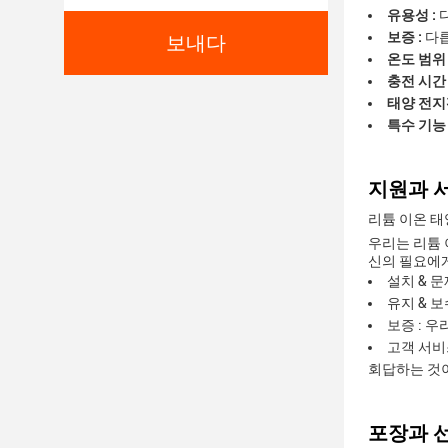
유용성 :
보증 :
다
보내다
온도 범위 
충전 시간 
태양 전지판
특수 기능 
지원과 서
리튬 이온 태
우리는 리튬 
신의 필요에
설치 & 
유지 & 
보증 : 
고객 서비
회답하는 것
포장과 선