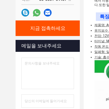
에서 사용
다.또한 
특징
제품명: 
지금 접촉하세요
유지보수 
전압: 12V
터미널: M
메일을 보내주세요
작동 온도: 
밀폐형: 
기술: 흡