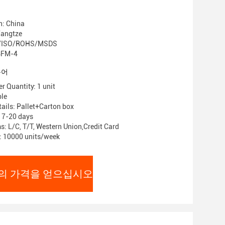
n: China
ngtze
/ISO/ROHS/MSDS
FM-4
용어
 Quantity: 1 unit
le
ails: Pallet+Carton box
: 7-20 days
: L/C, T/T, Western Union,Credit Card
y: 10000 units/week
의 가격을 얻으십시오