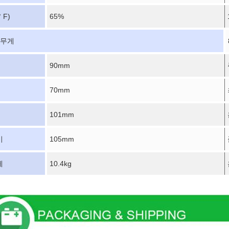
° F)
65%
 무게
90mm
70mm
101mm
이
105mm
게
10.4kg