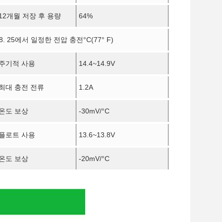
12개월 저장 후 용량
64%
8. 25에서 일정한 전압 충전
°C
(77° F)
주기적 사용
14.4~14.9V
최대 충전 전류
1.2A
온도 보상
-30mV/
°C
플로트 사용
13.6~13.8V
온도 보상
-20mV/
°C