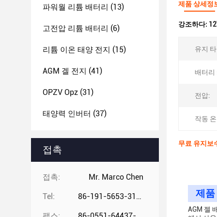
제품 상세정
파워월 리튬 배터리
(13)
강조하다:
1
고전압 리튬 배터리
(6)
리튬 이온 태양 전지
(15)
유지 타
AGM 겔 전지
(41)
배터리 
OPZV Opz
(31)
전압:
태양력 인버터
(37)
작동 온
무료 유지보수
접촉
접촉:
Mr. Marco Chen
제품
Tel:
86-191-5653-3194
AGM 젤
팩스:
86-0551-64437-729