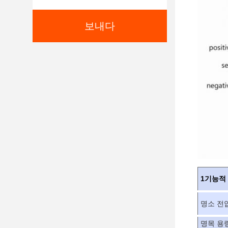
보내다
1기능적
명소 전
명목 용