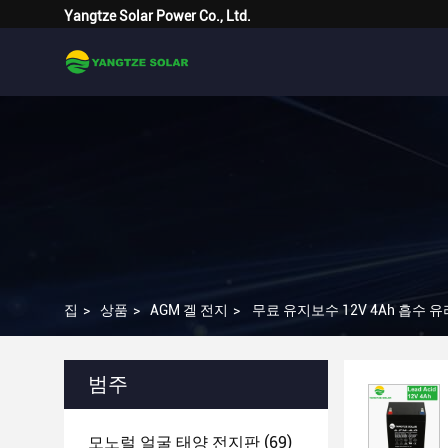
Yangtze Solar Power Co., Ltd.
집
>
상품
>
AGM 겔 전지
>
무료 유지보수 12V 4Ah 흡수 
범주
모노럴 얼굴 태양 전지판
(69)