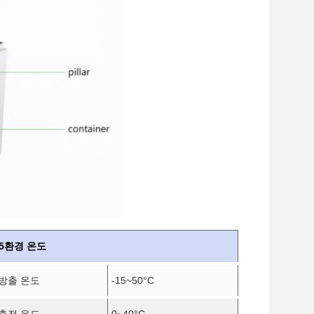
5환경 온도
방출 온도
-15~50
°C