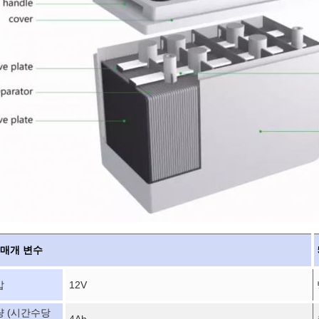
 매개 변수
압
12V
량 (시간수당