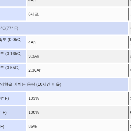
4Ah
6세포
5
°C
(77° F)
도 (0.05C,
4Ah
 (0.165C,
3.3Ah
 (0.55C,
2.36Ah
영향을 미치는 용량 (10시간 비율)
4° F)
103%
° F)
100%
 F)
85%