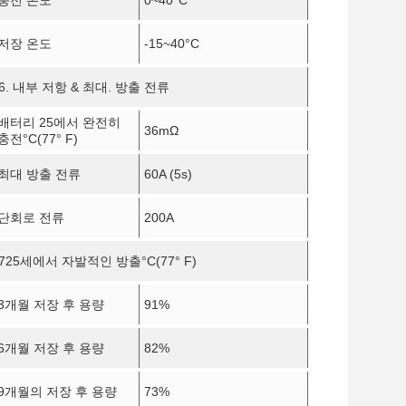
충전 온도
0~40
°C
저장 온도
-15~40
°C
6. 내부 저항 & 최대. 방출 전류
배터리 25에서 완전히
36mΩ
충전
°C
(77° F)
최대 방출 전류
60A (5s)
단회로 전류
200A
725세에서 자발적인 방출
°C
(77° F)
3개월 저장 후 용량
91%
6개월 저장 후 용량
82%
9개월의 저장 후 용량
73%