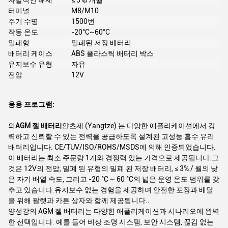
자발적인 해제
≤ 3%/개월
터미널
M8/M10
주기 수명
1500번
작동 온도
-20°C~60°C
밀폐형
밀폐된 저장 배터리
배터리 케이스
ABS 플라스틱 배터리 박스
유지보수 유형
자유
전압
12V
응용 프로그램:
의
AGM 젤 배터리
얀츠제 (Yangtze) 는 다양한 애플리케이션에서 강
력하고 신뢰할 수 있는 전력을 공급하도록 설계된 고성능 흡수 유리
배터리입니다. CE/TUV/ISO/ROHS/MSDS에 의해 인증되었습니다.
이 배터리는 최소 주문량 1개와 경쟁력 있는 가격으로 제공됩니다.그
것은 12V의 전압, 밀폐 된 유형의 밀폐 된 저장 배터리, ≤ 3% / 월의 낮
은 자기 배열 속도, 그리고 -20 °C ~ 60 °C의 넓은 운영 온도 범위를 갖
추고 있습니다.유지보수 없는 경험을 제공하며 안전한 포장과 배달
을 위해 팔렛과 카튼 상자와 함께 제공됩니다..
양성강의 AGM 젤 배터리는 다양한 애플리케이션과 시나리오에 완벽
한 선택입니다. 예를 들어 비상 조명 시스템, 보안 시스템, 끊김 없는