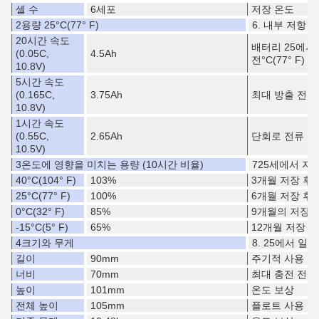
셀 수
6세포
저장 온도
2용량 25
°C
(77° F)
6. 내부 저항 
20시간 속도
배터리 25에서
(0.05C,
4.5Ah
전
°C
(77° F)
10.8V)
5시간 속도
(0.165C,
3.75Ah
최대 방출 전류
10.8V)
1시간 속도
(0.55C,
2.65Ah
단회로 전류
10.5V)
3온도에 영향을 미치는 용량 (10시간 비율)
725세에서 자
40
°C
(104° F)
103%
3개월 저장 후
25
°C
(77° F)
100%
6개월 저장 후
0
°C
(32° F)
85%
9개월의 저장 
-15
°C
(5° F)
65%
12개월 저장 후
4크기와 무게
8. 25에서 일
길이
90mm
주기적 사용
너비
70mm
최대 충전 전류
높이
101mm
온도 보상
전체 높이
105mm
플로트 사용