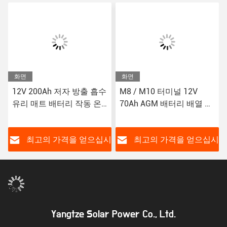
화면
화면
12V 200Ah 저자 방출 흡수
M8 / M10 터미널 12V
유리 매트 배터리 작동 온
70Ah AGM 배터리 배열 절
도 -20°C ~ 60°C
단 전압 ≤3%/개월 자발 배
열
시
최고의 가격을 얻으십시
최고의 가격을 얻으십시
오
오
Yangtze Solar Power Co., Ltd.