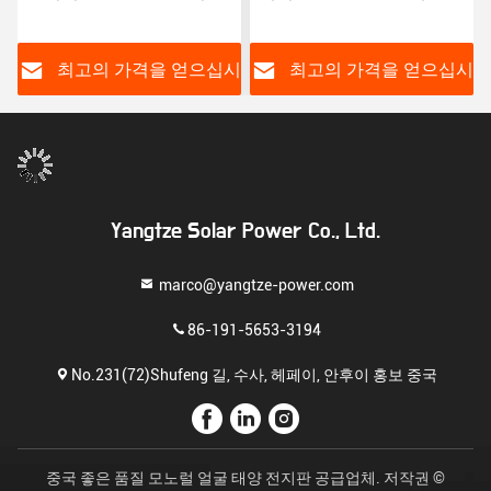
보호 10 년 보증
력
시
최고의 가격을 얻으십시
최고의 가격을 얻으십시
오
오
Yangtze Solar Power Co., Ltd.
marco@yangtze-power.com
86-191-5653-3194
No.231(72)Shufeng 길, 수사, 헤페이, 안후이 홍보 중국
중국 좋은 품질 모노럴 얼굴 태양 전지판 공급업체. 저작권 ©