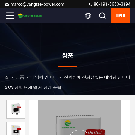
marco@yangtze-power.com
86-191-5653-3194
따옴표
상품
집
>
상품
>
태양력 인버터
>
전력망에 신뢰성있는 태양광 인버터
5KW 단일 단계 및 세 단계 출력