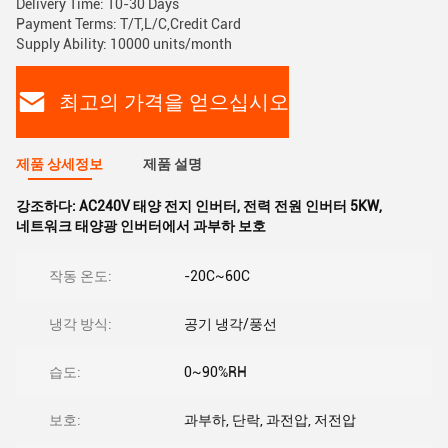
Delivery Time: 10-30 Days
Payment Terms: T/T,L/C,Credit Card
Supply Ability: 10000 units/month
최고의 가격을 얻으십시오
제품 상세정보
제품 설명
강조하다:
AC240V 태양 전지 인버터
,
전력 전원 인버터 5KW
,
네트워크 태양광 인버터에서 과부하 보호
작동 온도:
-20C~60C
냉각 방식:
공기 냉각/풍선
습도:
0~90%RH
보호:
과부하, 단락, 과전압, 저전압