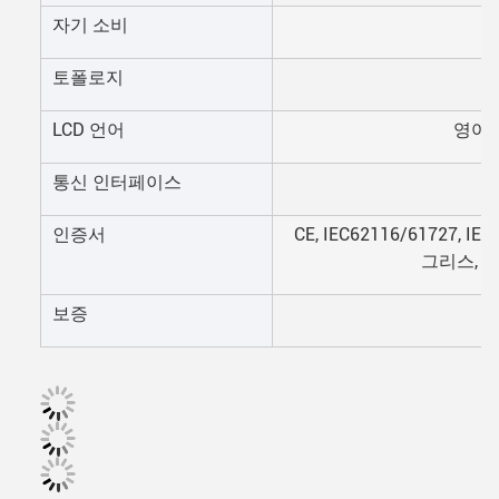
자기 소비
토폴로지
LCD 언어
영어,
통신 인터페이스
인증서
CE, IEC62116/61727, IEC
그리스, NR
보증
5