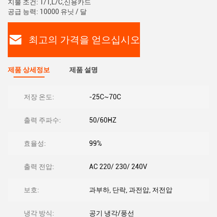
지불 조건: T/T,L/C,신용카드
공급 능력: 10000 유닛 / 달
최고의 가격을 얻으십시오
제품 상세정보
제품 설명
저장 온도:
-25C~70C
출력 주파수:
50/60HZ
효율성:
99%
출력 전압:
AC 220/ 230/ 240V
보호:
과부하, 단락, 과전압, 저전압
냉각 방식:
공기 냉각/풍선