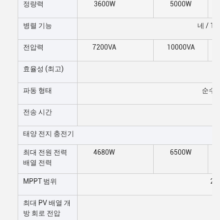
정량력
3600W
5000W
병렬 기능
네 / 1
전압력
7200VA
10000VA
효율성 (최고)
파동 형태
순수한
전송 시간
태양 전지 충전기
최대 전원 전력
4680W
6500W
배열 전력
MPPT 범위
20
최대 PV 배열 개
방 회로 전압