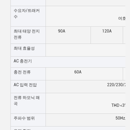
수요자/트래커
수
여호와 
최대 태양 전지
90A
120A
전류
최대 효율성
AC 충전기
충전 전류
60A
AC 입력 전압
220/230/24
전류 하모닉 왜
곡
THD <3% 
주파수 범위
50Hz/