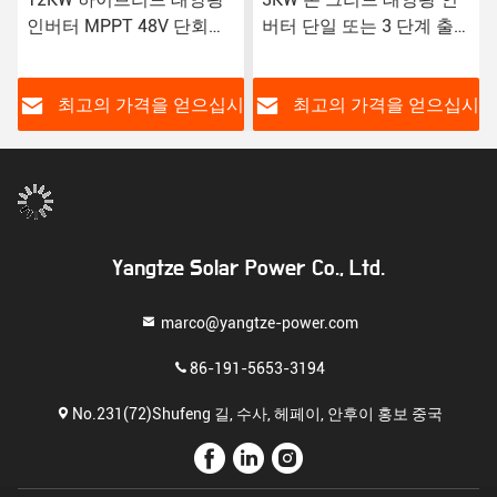
인버터 MPPT 48V 단회로
버터 단일 또는 3 단계 출
보호 10 년 보증
력
시
최고의 가격을 얻으십시
최고의 가격을 얻으십시
오
오
Yangtze Solar Power Co., Ltd.
marco@yangtze-power.com
86-191-5653-3194
No.231(72)Shufeng 길, 수사, 헤페이, 안후이 홍보 중국