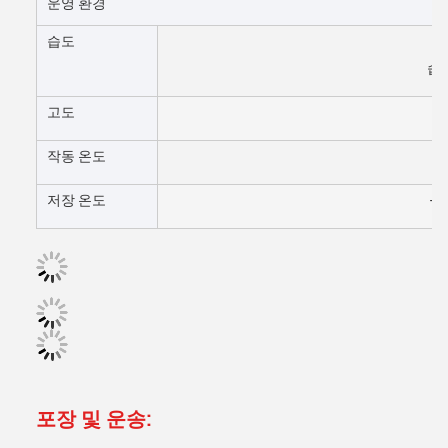
운영 환경
습도
5
습도
고도
작동 온도
0
저장 온도
-1
포장 및 운송: