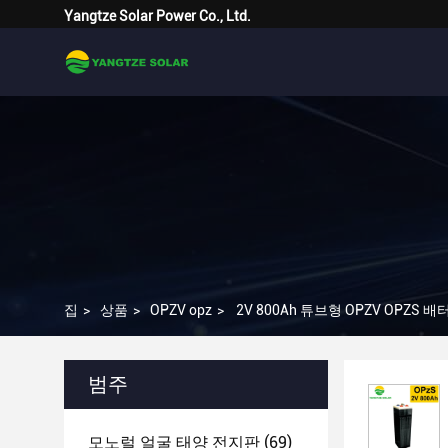
Yangtze Solar Power Co., Ltd.
집
>
상품
>
OPZV opz
>
2V 800Ah 튜브형 OPZV OPZ
범주
모노럴 얼굴 태양 전지판
(69)