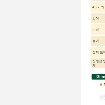
4크기와
길이
너비
높이
전체 높
전해질 
게