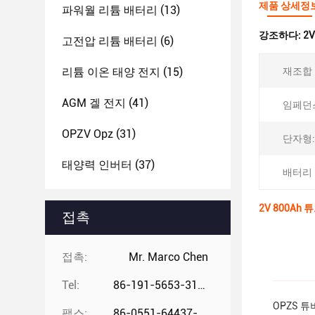
제품 상세정
파워월 리튬 배터리
(13)
강조하다:
2
고전압 리튬 배터리
(6)
리튬 이온 태양 전지
(15)
재조합 
AGM 겔 전지
(41)
임페던
OPZV Opz
(31)
단자형:
태양력 인버터
(37)
배터리 
2V 800Ah
접촉
접촉:
Mr. Marco Chen
Tel:
86-191-5653-3194
OPZS 튜
팩스:
86-0551-64437-729