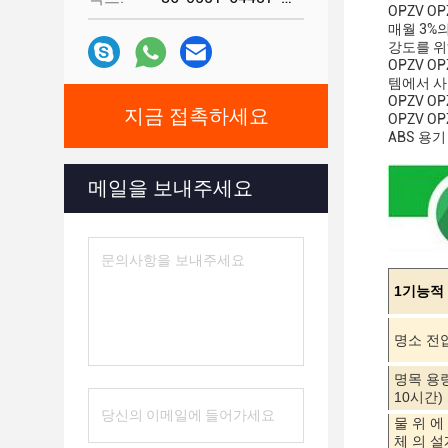
OPZV 
매월 3%
강도를 위
OPZV 
템에서 사
OPZV 
지금 접촉하세요
OPZV 
ABS 용기
메일을 보내주세요
1기능적
명소 전
명목 용
10시간)
물 위 에
체 의 설