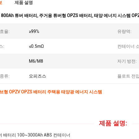
보
제품 설명
V 800Ah 튜버 배터리
,
주거용 튜버형 OPZS 배터리
,
태양 에너지 시스템 OP
효율:
≥99%
유량역:
스:
≤0.5mΩ
컨테이너 소
M6/M8
자기 방전:
종류:
오피즈스
플로트 전압
 튜브형 OPZV OPZS 배터리 주택용 태양광 에너지 시스템
제품 설명:
버 배터리 100~3000Ah ABS 컨테이너