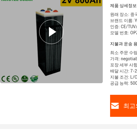
제품 상세정보
원래 장소: 중
브랜드 이름: Ya
인증: CE/TUV
모델 번호: OPZ
지불과 운송 
최소 주문 수량:
가격: negotiab
포장 세부 사항:
배달 시간: 7-2
지불 조건: L/
공급 능력: 500
최고