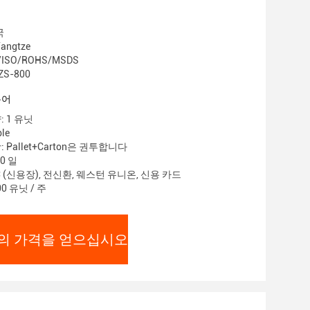
국
ngtze
/ISO/ROHS/MSDS
S-800
용어
 1 유닛
le
 Pallet+Carton은 권투합니다
0 일
C (신용장), 전신환, 웨스턴 유니온, 신용 카드
0 유닛 / 주
의 가격을 얻으십시오