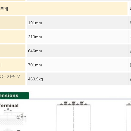
 무게
191mm
210mm
646mm
이
701mm
없는 기준 무
460.9kg